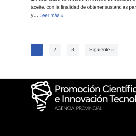
aceite, con la finalidad de obtener sustancias par
y…
Leer más »
1
2
3
Siguiente »